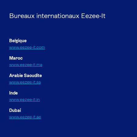
Bureaux internationaux Eezee-It
Belgique
www.eezee-it.com
Maroc
www.eezee-it.ma
Arabie Saoudite
www.eezee-it.sa
Inde
www.eezee-it.in
Dubai
www.eezee-it.ae