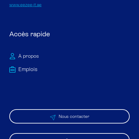
www.eezee-it.ae
Accès rapide
À propos
Emploi​s
Nous contacter