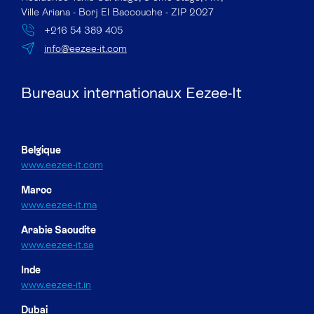
Ville Ariana - Borj El Baccouche - ZIP 2027
+216 54 389 405
info@eezee-it.com
Bureaux internationaux Eezee-It
Belgique
www.eezee-it.com
Maroc
www.eezee-it.ma
Arabie Saoudite
www.eezee-it.sa
Inde
www.eezee-it.in
Dubai