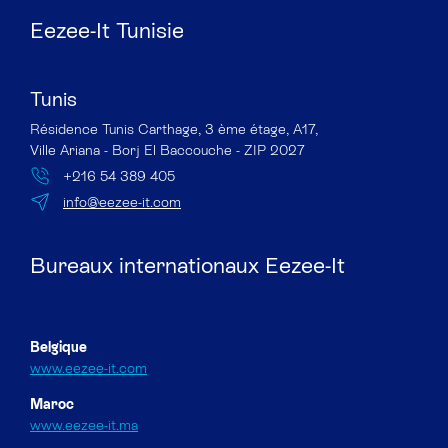
Eezee-It Tunisie
Tunis
Résidence Tunis Carthage, 3 ème étage, A17,
Ville Ariana - Borj El Baccouche - ZIP 2027
+216 54 389 405
info@eezee-it.com
Bureaux internationaux Eezee-It
Belgique
www.eezee-it.com
Maroc
www.eezee-it.ma