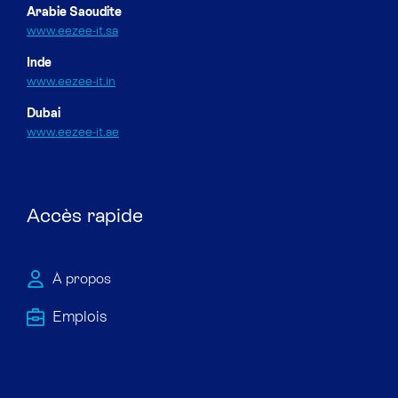
Arabie Saoudite
www.eezee-it.sa
Inde
www.eezee-it.in
Dubai
www.eezee-it.ae
Accès rapide
À propos
Emploi​s