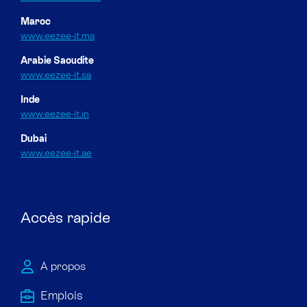
Maroc
www.eezee-it.ma
Arabie Saoudite
www.eezee-it.sa
Inde
www.eezee-it.in
Dubai
www.eezee-it.ae
Accès rapide
À propos
Emploi​s