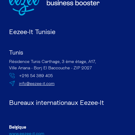
Eezee-It Tunisie
Tunis
Résidence Tunis Carthage, 3 ème étage, A17,
Ville Ariana - Borj El Baccouche - ZIP 2027
+216 54 389 405
info@eezee-it.com
Bureaux internationaux Eezee-It
Belgique
www.eezee-it.com